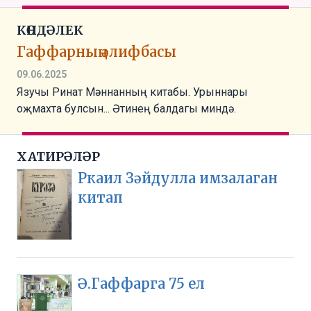
КӨНДӘЛЕК
Гаффарның әлифбасы
09.06.2025
Язучы Ринат Мәннанның китабы. Урыннары
оҗмахта булсын... Әтинең балдагы миндә.
ХАТИРӘЛӘР
Ркаил Зәйдулла имзалаган
китап
Ә.Гаффарга 75 ел