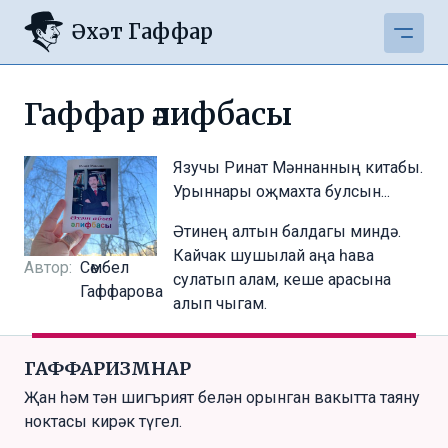
Әхәт Гаффар
Гаффар әлифбасы
Язучы Ринат Мәннанның китабы.
Урыннары оҗмахта булсын...
Әтинең алтын балдагы миндә.
Кайчак шушылай аңа һава
Автор:
Сөмбел
сулатып алам, кеше арасына
Гаффарова
алып чыгам.
ГАФФАРИЗМНАР
Җан һәм тән шигърият белән орынган вакытта таяну
ноктасы кирәк түгел.