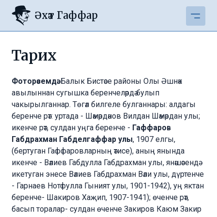
Әхәт Гаффар
Тарих
Фоторәсемдә:
Балык Бистәсе районы Олы Әшнәк
авылыннан сугышка беренчеләрдә булып
чакырылганнар. Төгәл билгеле булганнары: алдагы
беренче рәт: уртада - Шәмәрдәнов Вилдан Шәмәрдан улы;
икенче рәт, сулдан уңга беренче -
Гаффаров
Габдрахман Габделгаффар улы
, 1907 елгы,
(бертуган Гаффаровларның әтисе), аның янында
икенче - Вәлиев Габдулла Габдрахман улы, янәшәсендә
икетуган энесе Вәлиев Габдрахман Вәли улы, дүртенче
- Гарнаев Нотфулла Гыният улы, 1901-1942), уң яктан
беренче- Шакиров Хаҗип, 1907-1941); өченче рәт,
басып торалар- сулдан өченче Закиров Каюм Закир