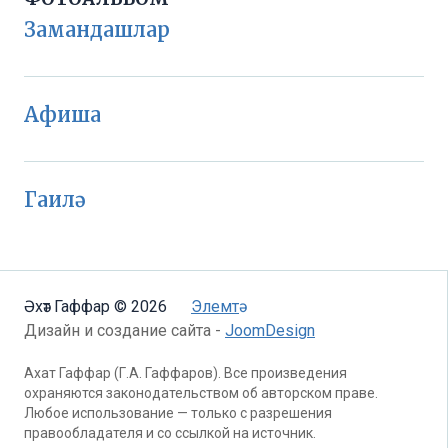
Замандашлар
Афиша
Гаилә
Әхәт Гаффар © 2026
Элемтә
Дизайн и создание сайта -
JoomDesign
Ахат Гаффар (Г.А. Гаффаров). Все произведения
охраняются законодательством об авторском праве.
Любое использование — только с разрешения
правообладателя и со ссылкой на источник.