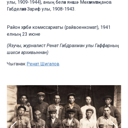
улы, 1909-1944), аның белән янәшә - Мөхәммәтҗанов
Габделәхәт Зариф улы, 1908-1943.
Район хәрби комиссариаты (райвоенкомат), 1941
елның 23 июне
(Язучы, журналист Ренат Габдрахман улы Гаффарның
шәхси архивыннан)
Чыганак
Ренат Шигапов