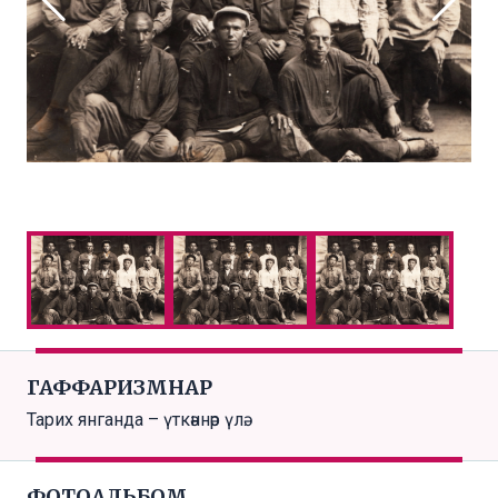
ГАФФАРИЗМНАР
Тарих янганда – үткәннәр үлә.
ФОТОАЛЬБОМ