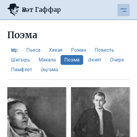
Әхәт Гаффар
Поэма
Җыр
Пьеса
Хикәя
Роман
Повесть
Шигырь
Мәкалә
Поэма
Әкият
Очерк
Памфлет
Әңгәмә