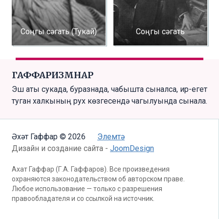
Соңгы сәгать (Тукай)
Соңгы сәгать
ГАФФАРИЗМНАР
Эш аты сукада, буразнада, чабышта сыналса, ир-егет
туган халкының рух көзгесендә чагылуында сынала.
Әхәт Гаффар © 2026
Элемтә
Дизайн и создание сайта -
JoomDesign
Ахат Гаффар (Г.А. Гаффаров). Все произведения
охраняются законодательством об авторском праве.
Любое использование — только с разрешения
правообладателя и со ссылкой на источник.