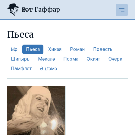
Әхәт Гаффар
Пьеса
Җыр
Пьеса
Хикәя
Роман
Повесть
Шигырь
Мәкалә
Поэма
Әкият
Очерк
Памфлет
Әңгәмә