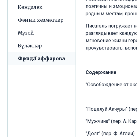
поэтичны и эмоционал
Көндәлек
родным местам, прошл
Фәнни хезмәтләр
Писатель погружает н
Музей
разглядывает каждую
мгновение жизни геро
Бүләкләр
прочувствовать, вспо
Фәридә Гаффарова
Содержание
"Освобождение от око
"Поцелуй Акчуры" (пе
"Мужчина" (пер. А. Ка
"Долг" (пер. Ф. Аглии)