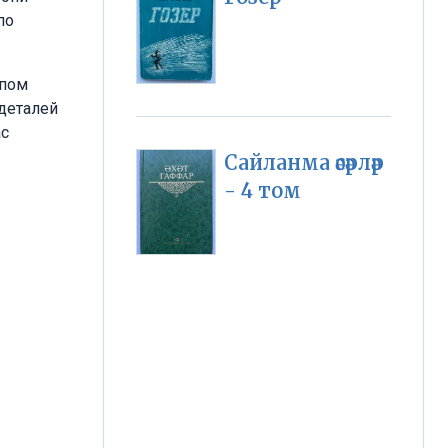
по
опом
деталей
ас
Сайланма әсәрләр
- 4 том