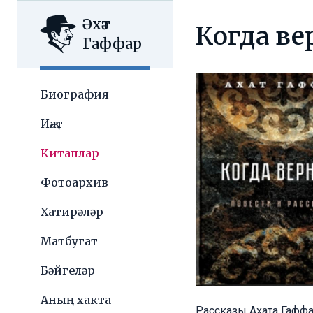
Әхәт
Когда ве
Гаффар
Биография
Иҗат
Китаплар
Фотоархив
Хатирәләр
Матбугат
Бәйгеләр
Аның хакта
Рассказы Ахата Гаффа