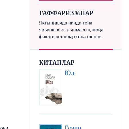
ГАФФАРИЗМНАР
Якты дөньяда нинди генә
явызлык кылынмасын, моңа
фәкать кешеләр генә гаепле.
КИТАПЛАР
Юл
Гозер
 они