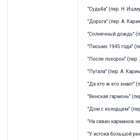
"Судьба" (пер. Н. Иш
"Дорога" (пер. А. Кар
"Солнечный дождь" (п
"Письмо 1945 года" (п
"После похорон" (пер.
"Пугала" (пер. А. Кари
"Да кто ж его знает" 
"Венская гармонь" (пер
"Дом с колодцем" (пе
"На саван карманов н
"У истока большой рек