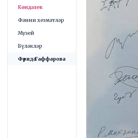
Көндәлек
Фәнни хезмәтләр
Музей
Бүләкләр
Фәридә Гаффарова