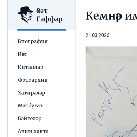
Әхәт
Кемнәр и
Гаффар
21.03.2026
Биография
Иҗат
Китаплар
Фотоархив
Хатирәләр
Матбугат
Бәйгеләр
Аның хакта