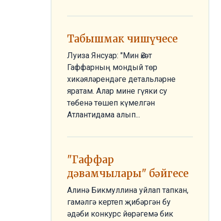
Табышмак чишүчесе
Луиза Янсуар: "Мин Әхәт
Гаффарның мондый төр
хикәяләрендәге детальләрне
яратам. Алар мине гүяки су
төбенә төшеп күмелгән
Атлантидама алып...
"Гаффар
дәвамчылары" бәйгесе
Алинә Бикмуллина уйлап тапкан,
гамәлгә кертеп җибәргән бу
әдәби конкурс йөрәгемә бик