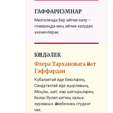
ГАФФАРИЗМНАР
Мизгелендә бер әйтми калу –
гомереңдә мең әйтми калудан
үкенечлерәк.
КӨНДӘЛЕК
Флера Тархановага Әхәт
Гаффардан
Күбәләктәй иде биюләрең,
Сандугачтай иде җырлавың,
Моңлы, шат, көр шигырьләрең
белән Яулап киттең халык
зурлавын. Әниебезнең студент
чак...